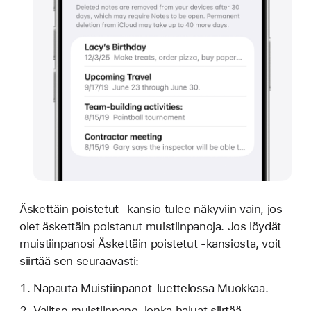
Äskettäin poistetut -kansio tulee näkyviin vain, jos
olet äskettäin poistanut muistiinpanoja. Jos löydät
muistiinpanosi Äskettäin poistetut -kansiosta, voit
siirtää sen seuraavasti:
Napauta Muistiinpanot-luettelossa Muokkaa.
Valitse muistiinpano, jonka haluat siirtää.