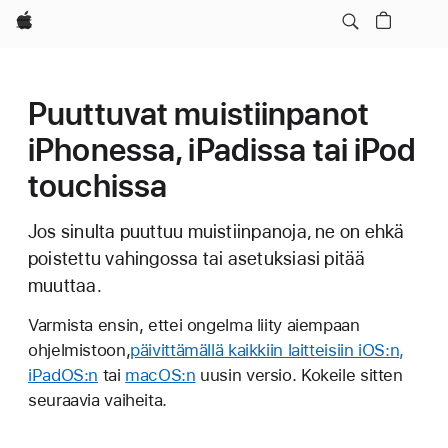
Apple
Puuttuvat muistiinpanot
iPhonessa, iPadissa tai iPod
touchissa
Jos sinulta puuttuu muistiinpanoja, ne on ehkä
poistettu vahingossa tai asetuksiasi pitää
muuttaa.
Varmista ensin, ettei ongelma liity aiempaan
ohjelmistoon,
päivittämällä kaikkiin laitteisiin iOS:n,
iPadOS:n
tai
macOS:n
uusin versio. Kokeile sitten
seuraavia vaiheita.