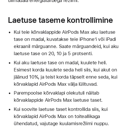
ülimadala energiatarbega režiimi.
Laetuse taseme kontrollimine
Kui teie kõrvaklappide AirPods Max aku laetuse
tase on madal, kuvatakse teie iPhone’i või iPadi
ekraanil märguanne. Saate märguandeid, kui aku
laetuse tase on 20, 10 ja 5 protsenti.
Kui aku laetuse tase on madal, kuulete heli.
Esimest korda kuulete seda heli siis, kui akut on
jäänud 10%, ja teist korda täpselt enne seda, kui
kõrvaklapid AirPods Max välja lülituvad.
Parempoolse kõrvaklapi olekutuli näitab
kõrvaklappide AirPods Max laetuse taset.
Kui soovite laetuse taset kontrollida siis, kui
kõrvaklapid AirPods Max on toiteallikaga
ühendatud, vajutage kuulamisrežiimi nuppu.