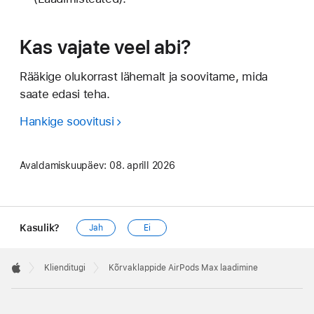
Kas vajate veel abi?
Rääkige olukorrast lähemalt ja soovitame, mida
saate edasi teha.
Hankige soovitusi
Avaldamiskuupäev:
08. aprill 2026
Kasulik?
Jah
Ei
Apple
Footer

Klienditugi
Kõrvaklappide AirPods Max laadimine
Apple