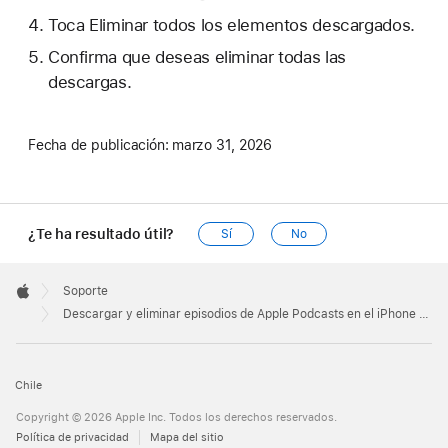
Toca Eliminar todos los elementos descargados.
Confirma que deseas eliminar todas las
descargas.
Fecha de publicación:
marzo 31, 2026
¿Te ha resultado útil?
Sí
No
Apple
Footer

Soporte
Apple
Descargar y eliminar episodios de Apple Podcasts en el iPhone y iPad
Chile
Copyright © 2026 Apple Inc. Todos los derechos reservados.
Política de privacidad
Mapa del sitio