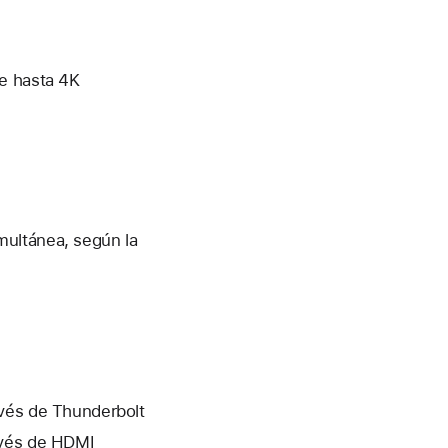
de hasta 4K
multánea, según la
avés de Thunderbolt
avés de HDMI