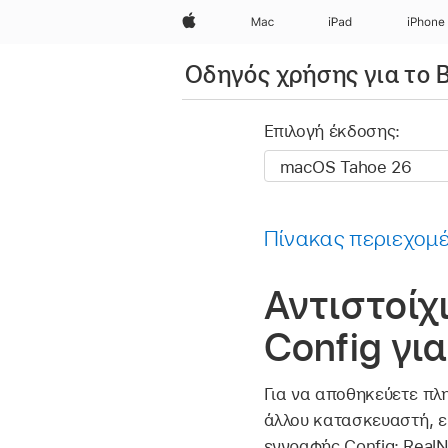
Apple
Mac
iPad
iPhone
Οδηγός χρήσης για το
Επιλογή έκδοσης:
Πίνακας περιεχομ
Αντιστοί
Config γι
Για να αποθηκεύετε πλ
άλλου κατασκευαστή, ε
εγγραφής Config: Real