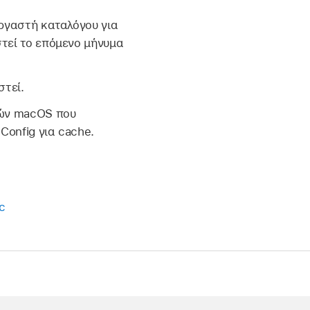
εργαστή καταλόγου για
στεί το επόμενο μήνυμα
στεί.
τών macOS που
Config για cache.
c