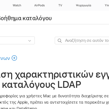
Watch
AirPods
TV
Ψυχαγωγία
Υπ
 Βοήθημα καταλόγου
Αναζήτηση
σε
αυτόν
ένων
τον
οδηγό
χιση χαρακτηριστικών ε
α καταλόγους LDAP
ηροφορίες για χρήστες Mac με δυνατότητα διαχείρισης σ
κτός της Apple, πρέπει να αντιστοιχίσετε τα παρακάτω 
Name και DataStamp.