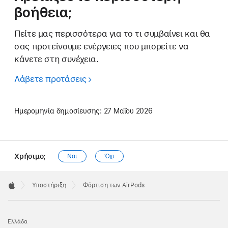
βοήθεια;
Πείτε μας περισσότερα για το τι συμβαίνει και θα
σας προτείνουμε ενέργειες που μπορείτε να
κάνετε στη συνέχεια.
Λάβετε προτάσεις
Ημερομηνία δημοσίευσης:
27 Μαΐου 2026
Χρήσιμο;
Ναι
Όχι
Apple
Footer

Υποστήριξη
Φόρτιση των AirPods
Apple
Ελλάδα