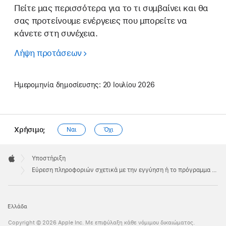
Πείτε μας περισσότερα για το τι συμβαίνει και θα
σας προτείνουμε ενέργειες που μπορείτε να
κάνετε στη συνέχεια.
Λήψη προτάσεων
Ημερομηνία δημοσίευσης:
20 Ιουλίου 2026
Χρήσιμο;
Ναι
Όχι
Apple
Footer

Υποστήριξη
Apple
Εύρεση πληροφοριών σχετικά με την εγγύηση ή το πρόγραμμα AppleCare που διαθέτετε
Ελλάδα
Copyright © 2026 Apple Inc. Με επιφύλαξη κάθε νόμιμου δικαιώματος.