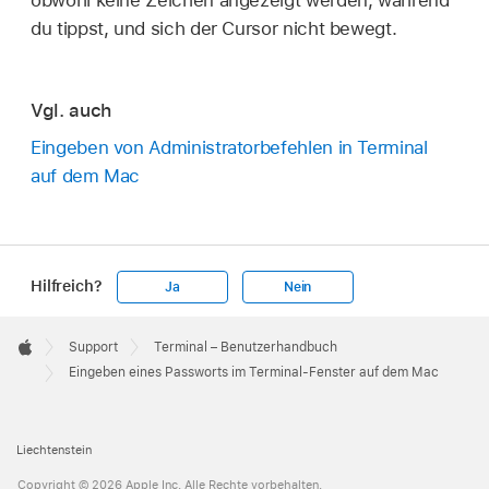
du tippst, und sich der Cursor nicht bewegt.
Vgl. auch
Eingeben von Administratorbefehlen in Terminal
auf dem Mac
Hilfreich?
Ja
Nein
Apple
Footer

Support
Terminal – Benutzerhandbuch
Apple
Eingeben eines Passworts im Terminal-Fenster auf dem Mac
Liechtenstein
Copyright © 2026 Apple Inc. Alle Rechte vorbehalten.