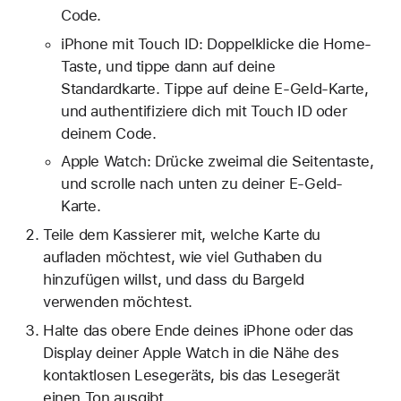
Code.
iPhone mit Touch ID: Doppelklicke die Home-
Taste, und tippe dann auf deine
Standardkarte. Tippe auf deine E-Geld-Karte,
und authentifiziere dich mit Touch ID oder
deinem Code.
Apple Watch: Drücke zweimal die Seitentaste,
und scrolle nach unten zu deiner E-Geld-
Karte.
Teile dem Kassierer mit, welche Karte du
aufladen möchtest, wie viel Guthaben du
hinzufügen willst, und dass du Bargeld
verwenden möchtest.
Halte das obere Ende deines iPhone oder das
Display deiner Apple Watch in die Nähe des
kontaktlosen Lesegeräts, bis das Lesegerät
einen Ton ausgibt.