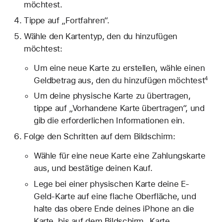
möchtest.
Tippe auf „Fortfahren“.
Wähle den Kartentyp, den du hinzufügen
möchtest:
Um eine neue Karte zu erstellen, wähle einen
Geldbetrag aus, den du hinzufügen möchtest
4
Um deine physische Karte zu übertragen,
tippe auf „Vorhandene Karte übertragen“, und
gib die erforderlichen Informationen ein.
Folge den Schritten auf dem Bildschirm:
Wähle für eine neue Karte eine Zahlungskarte
aus, und bestätige deinen Kauf.
Lege bei einer physischen Karte deine E-
Geld-Karte auf eine flache Oberfläche, und
halte das obere Ende deines iPhone an die
Karte, bis auf dem Bildschirm „Karte