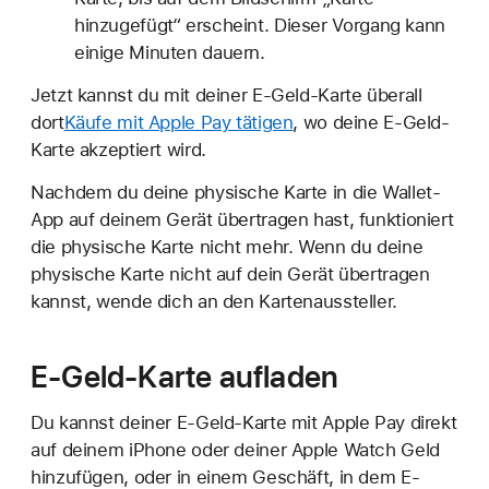
hinzugefügt“ erscheint. Dieser Vorgang kann
einige Minuten dauern.
Jetzt kannst du mit deiner E-Geld-Karte überall
dort
Käufe mit Apple Pay tätigen
, wo deine E-Geld-
Karte akzeptiert wird.
Nachdem du deine physische Karte in die Wallet-
App auf deinem Gerät übertragen hast, funktioniert
die physische Karte nicht mehr. Wenn du deine
physische Karte nicht auf dein Gerät übertragen
kannst, wende dich an den Kartenaussteller.
E-Geld-Karte aufladen
Du kannst deiner E-Geld-Karte mit Apple Pay direkt
auf deinem iPhone oder deiner Apple Watch Geld
hinzufügen, oder in einem Geschäft, in dem E-