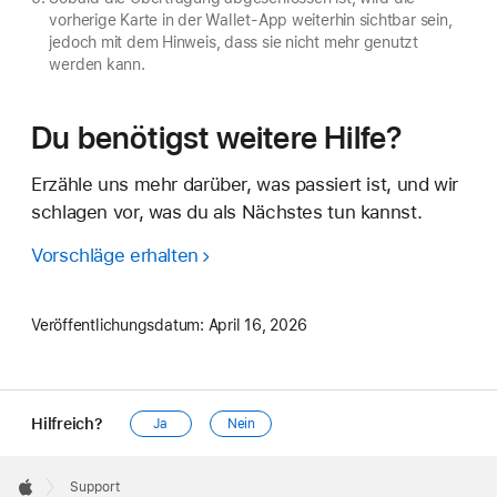
vorherige Karte in der Wallet-App weiterhin sichtbar sein,
jedoch mit dem Hinweis, dass sie nicht mehr genutzt
werden kann.
Du benötigst weitere Hilfe?
Erzähle uns mehr darüber, was passiert ist, und wir
schlagen vor, was du als Nächstes tun kannst.
Vorschläge erhalten
Veröffentlichungsdatum:
April 16, 2026
Hilfreich?
Ja
Nein
Apple
Footer

Support