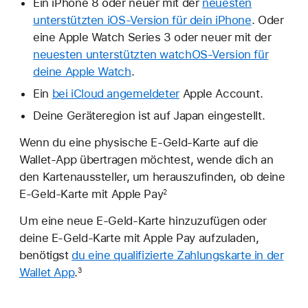
Ein iPhone 8 oder neuer mit der
neuesten
unterstützten iOS-Version für dein iPhone
. Oder
eine Apple Watch Series 3 oder neuer mit der
neuesten unterstützten watchOS-Version für
deine Apple Watch
.
Ein
bei iCloud angemeldeter
Apple Account.
Deine Geräteregion ist auf Japan eingestellt.
Wenn du eine physische E-Geld-Karte auf die
Wallet-App übertragen möchtest, wende dich an
den Kartenaussteller, um herauszufinden, ob deine
E-Geld-Karte mit Apple Pay
2
Um eine neue E-Geld-Karte hinzuzufügen oder
deine E-Geld-Karte mit Apple Pay aufzuladen,
benötigst
du eine qualifizierte Zahlungskarte in der
Wallet App
.
3