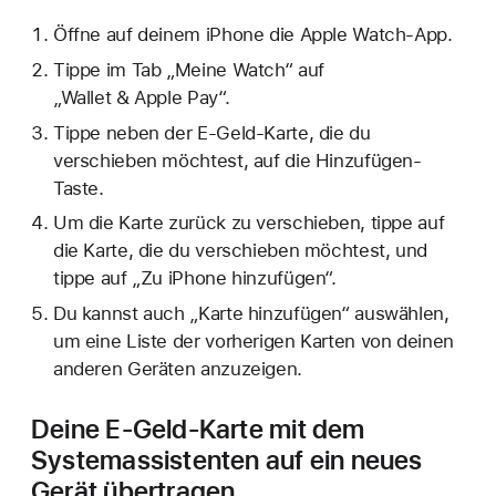
Öffne auf deinem iPhone die Apple Watch-App.
Tippe im Tab „Meine Watch“ auf
„Wallet & Apple Pay“.
Tippe neben der E-Geld-Karte, die du
verschieben möchtest, auf die Hinzufügen-
Taste.
Um die Karte zurück zu verschieben, tippe auf
die Karte, die du verschieben möchtest, und
tippe auf „Zu iPhone hinzufügen“.
Du kannst auch „Karte hinzufügen“ auswählen,
um eine Liste der vorherigen Karten von deinen
anderen Geräten anzuzeigen.
Deine E-Geld-Karte mit dem
Systemassistenten auf ein neues
Gerät übertragen