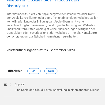
Videos von Google Fotos in iCloud Fotos
überträgst.
Informationen zu nicht von Apple hergestellten Produkten oder nicht
von Apple kontrollierten oder geprüften unabhängigen Websites stellen
keine Empfehlung oder Billigung dar. Apple übernimmt keine
Verantwortung für die Auswahl, Leistung oder Nutzung von Websites
und Produkten Dritter. Apple gibt keine Zusicherungen bezüglich der
Genauigkeit oder Zuverlässigkeit der Websites Dritter ab.
Kontaktiere
den Anbieter
, um zusätzliche Informationen zu erhalten.
Veröffentlichungsdatum:
26. September 2024
Hilfreich?
Ja
Nein
Apple
Footer

Support
Apple
Eine Kopie der iCloud-Fotos-Sammlung in einen anderen Dienst übertragen