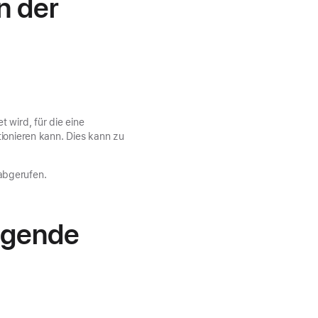
n der
 wird, für die eine
tionieren kann. Dies kann zu
abgerufen.
lgende