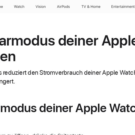
ne
Watch
Vision
AirPods
TV & Home
Entertainment
armodus deiner Appl
en
reduziert den Stromverbrauch deiner Apple Watch,
ngert.
modus deiner Apple Wat