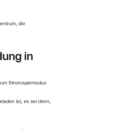
zentrum, die
dung in
g zum Stromsparmodus
laden ist, es sei denn,