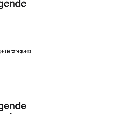
lgende
ge Herzfrequenz
lgende