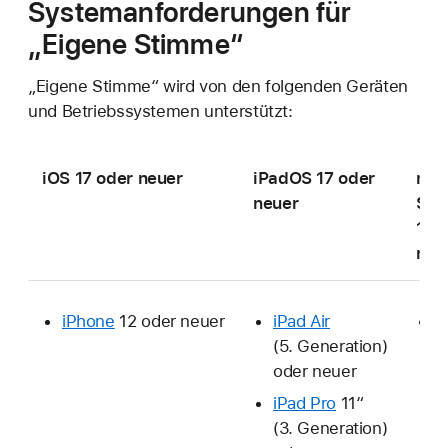
Systemanforderungen für
„Eigene Stimme“
„Eigene Stimme“ wird von den folgenden Geräten
und Betriebssystemen unterstützt:
iOS 17 oder neuer
iPadOS 17 oder
ma
neuer
Son
15 
neu
iPhone
12 oder neuer
iPad Air
M
(5. Generation)
m
oder neuer
A
C
iPad Pro
11“
(3. Generation)