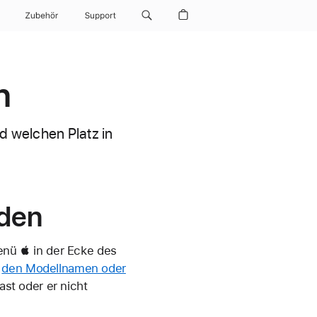
Zubehör
Support
n
nd welchen Platz in
nden
nü  in der Ecke des
u
den Modellnamen oder
st oder er nicht