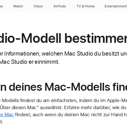
ne
Watch
Vision
AirPods
TV & Home
Entertainment
dio-Modell bestimme
eser Informationen, welchen Mac Studio du besitzt u
Mac Studio er einnimmt.
 deines Mac-Modells fi
odells findest du am einfachsten, indem du im Apple-Me
„Über diesen Mac“ auswählst. Erfahre mehr darüber, wie d
es Mac
findest, auch wenn du deinen Mac nicht zur Hand ha
d.