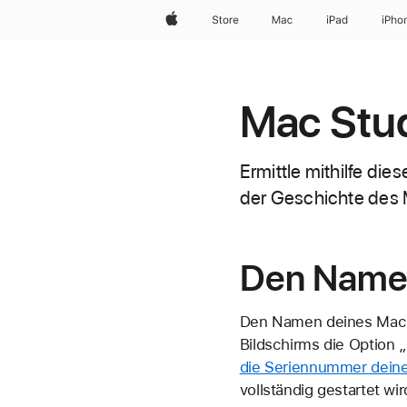
Apple
Store
Mac
iPad
iPho
Mac Stu
Ermittle mithilfe di
der Geschichte des 
Den Namen
Den Namen deines Mac-M
Bildschirms die Option 
die Seriennummer dein
vollständig gestartet wir