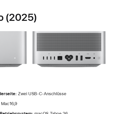
o (2025)
erseite:
Zwei USB-C-Anschlüsse
:
Mac16,9
Betriebssystem:
macOS Tahoe 26