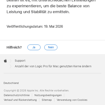
besten ist es, mit unterschiedlichen Einstellungen
zu experimentieren, um die beste Balance von
Leistung und Stabilität zu ermitteln.
Veröffentlichungsdatum:
19. Mai 2026
Hilfreich?
Ja
Nein
Apple
Footer

Support
Apple
Anzahl der von Logic Pro für Mac genutzten Kerne ändern
Deutschland
Copyright © 2026 Apple Inc. Alle Rechte vorbehalten.
Datenschutzrichtlinie
Nutzungsbedingungen
Verkauf und Rückerstattung
Sitemap
Verwendung von Cookies