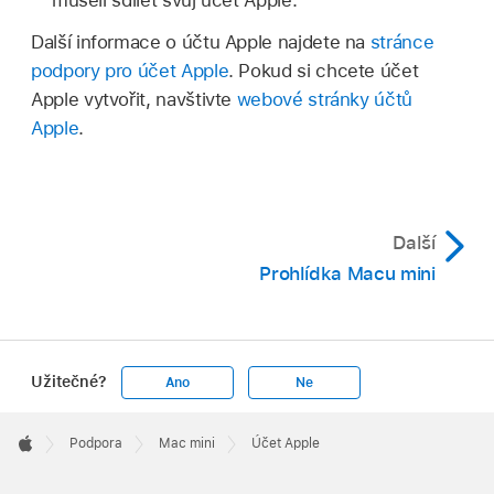
museli sdílet svůj účet Apple.
Další informace o účtu Apple najdete na
stránce
podpory pro účet Apple
. Pokud si chcete účet
Apple vytvořit, navštivte
webové stránky účtů
Apple
.
Další
Prohlídka Macu mini
Užitečné?
Ano
Ne
Apple
Footer

Podpora
Mac mini
Účet Apple
Apple