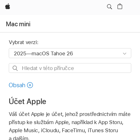
Apple
Mac mini
Vybrat verzi:
Hledat
v této
příručce
Obsah
Účet Apple
Váš účet Apple je účet, jehož prostřednictvím máte
přístup ke službám Apple, například k App Storu,
Apple Music, iCloudu, FaceTimu, iTunes Storu
a dalším.