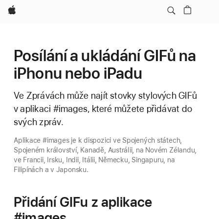
Apple
Posílání a ukládání GIFů na
iPhonu nebo iPadu
Ve Zprávách může najít stovky stylových GIFů
v aplikaci #images, které můžete přidávat do
svých zpráv.
Aplikace #images je k dispozici ve Spojených státech,
Spojeném království, Kanadě, Austrálii, na Novém Zélandu,
ve Francii, Irsku, Indii, Itálii, Německu, Singapuru, na
Filipínách a v Japonsku.
Přidání GIFu z aplikace
#images