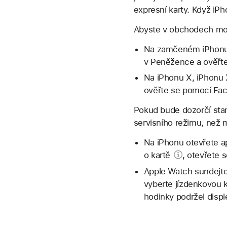
expresní karty. Když iP
Abyste v obchodech mohl
Na zamčeném iPhonu s
v Peněžence a ověřte 
Na iPhonu X, iPhonu 
ověřte se pomocí Fac
Pokud bude dozorčí stan
servisního režimu, než 
Na iPhonu otevřete a
o kartě
, otevřete 
Apple Watch sundejte 
vyberte jízdenkovou k
hodinky podržel disp