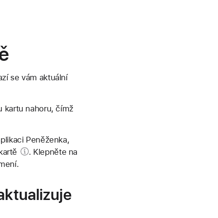
tě
zí se vám aktuální
u kartu nahoru, čímž
aplikaci Peněženka,
kartě
. Klepněte na
mení.
aktualizuje