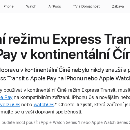
iPhone
Watch
AirPods
TV a Domácnost
Zábava
í režimu Express Tran
Pay v kontinentální Čí
dopravu v kontinentální Číně nebylo nikdy snazší a 
ress Transit s Apple Pay na iPhonu nebo Apple Watc
y používat v kontinentální Číně režim Express Transit, musít
le Pay
na kompatibilním zařízení: iPhonu 6s a novějším neb
 verzi iOS
nebo
watchOS
.* Chcete-li zjistit, která zařízení j
rmujte se u vaší dopravní společnosti.
á budete moct použít i Apple Watch Series 1 nebo Apple Watch Series 