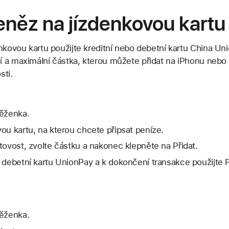
eněz na jízdenkovou kartu
nkovou kartu použijte kreditní nebo debetní kartu China Unio
í a maximální částka, kterou můžete přidat na iPhonu neb
sti.
něženka.
ou kartu, na kterou chcete připsat peníze.
tovost, zvolte částku a nakonec klepněte na Přidat.
 debetní kartu UnionPay a k dokončení transakce použijte 
něženka.