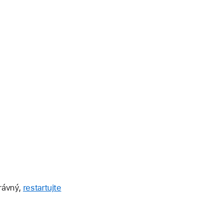
rávný,
restartujte