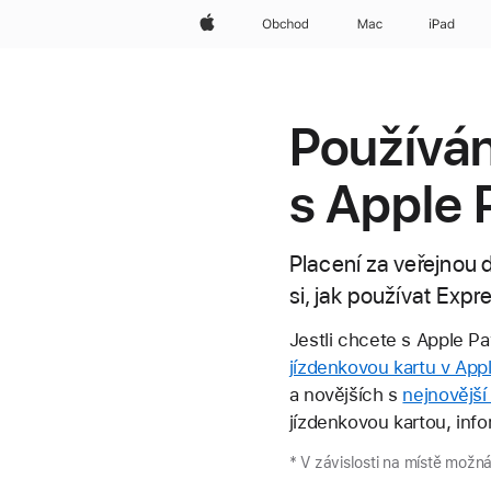
Apple
Obchod
Mac
iPad
Používán
s Apple 
Placení za veřejnou 
si, jak používat Exp
Jestli chcete s Apple Pa
jízdenkovou kartu v App
a novějších s
nejnovější
jízdenkovou kartou, info
* V závislosti na místě možn