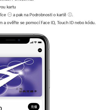
vou kartu
Více
a pak na
Podrobnosti o kartě
.
im a ověřte se pomocí Face ID, Touch ID nebo kódu.