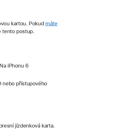
kovou kartou. Pokud
máte
e tento postup.
 Na iPhonu 6
ID nebo přístupového
resní jízdenková karta.