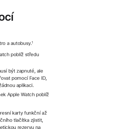
ocí
tro a autobusy.
1
atch poblíž středu
sí být zapnuté, ale
ěřovat pomocí Face ID,
žádnou aplikaci.
nek Apple Watch poblíž
esní karty funkční až
ho tlačítka zjistit,
getickou rezervu na