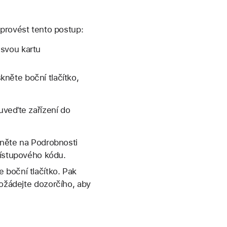
 provést tento postup:
 svou kartu
něte boční tlačítko,
uveďte zařízení do
pněte na
Podrobnosti
řístupového kódu.
 boční tlačítko. Pak
požádejte dozorčího, aby