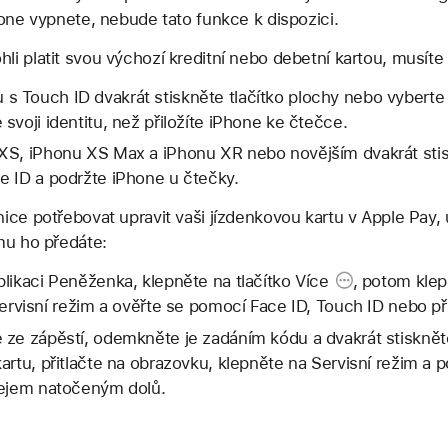
hone vypnete, nebude tato funkce k dispozici.
i platit svou výchozí kreditní nebo debetní kartou, musíte
 Touch ID dvakrát stiskněte tlačítko plochy nebo vyberte
svoji identitu, než přiložíte iPhone ke čtečce.
XS, iPhonu XS Max a iPhonu XR nebo novějším dvakrát stisk
e ID a podržte iPhone u čtečky.
ice potřebovat upravit vaši jízdenkovou kartu v Apple Pay, 
mu ho předáte:
plikaci Peněženka, klepněte na
tlačítko Více
, potom kle
servisní režim a ověřte se pomocí Face ID, Touch ID nebo p
ze zápěstí, odemkněte je zadáním kódu a dvakrát stiskněte
artu, přitlačte na obrazovku, klepněte na Servisní režim a 
lejem natočeným dolů.