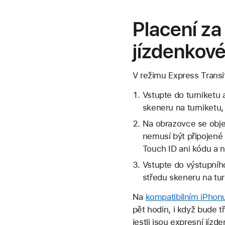
Placení z
jízdenkové
V režimu Express Transit
Vstupte do turniketu 
skeneru na turniketu,
Na obrazovce se obje
nemusí být připojené 
Touch ID ani kódu a n
Vstupte do výstupního
středu skeneru na tur
Na
kompatibilním iPhon
pět hodin, i když bude t
jestli jsou expresní jíz