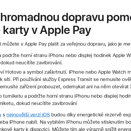
a hromadnou dopravu pom
 karty v Apple Pay
 můžete v Apple Pay platit za veřejnou dopravu, jako je me
a podržte horní stranu iPhonu nebo displej hodinek Apple W
 dokud neucítíte zavibrování.
ví Hotovo a symbol zaškrtnutí. iPhone nebo Apple Watch mu
k síti. Při používání služby Express Transit se nemusíte ov
emusíte zařízení probouzet, odemykat ani na něm otevírat 
 turniketu a podržte horní stranu iPhonu nebo displej hodi
niketu, dokud neucítíte zavibrování
u
s
nejnovější verzí iOS
budou díky energetické rezervě expr
řeba iPhone nabít. Na vybitém iPhonu můžete stisknutím boční
denkové karty k dispozici. Můžete tím ale výrazně snížit ener