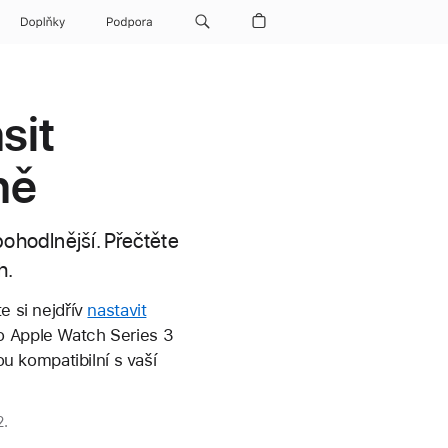
Doplňky
Podpora
sit
ně
pohodlnější. Přečtěte
h.
e si nejdřív
nastavit
o Apple Watch Series 3
sou kompatibilní s vaší
2.