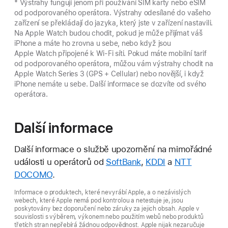
* Výstrahy fungují jenom při používání SIM karty nebo eSIM
od podporovaného operátora. Výstrahy odesílané do vašeho
zařízení se překládají do jazyka, který jste v zařízení nastavili.
Na Apple Watch budou chodit, pokud je může přijímat váš
iPhone a máte ho zrovna u sebe, nebo když jsou
Apple Watch připojené k Wi-Fi síti. Pokud máte mobilní tarif
od podporovaného operátora, můžou vám výstrahy chodit na
Apple Watch Series 3 (GPS + Cellular) nebo novější, i když
iPhone nemáte u sebe. Další informace se dozvíte od svého
operátora.
Další informace
Další informace o službě upozornění na mimořádné
události u operátorů od
SoftBank
,
KDDI
a
NTT
DOCOMO
.
Informace o produktech, které nevyrábí Apple, a o nezávislých
webech, které Apple nemá pod kontrolou a netestuje je, jsou
poskytovány bez doporučení nebo záruky za jejich obsah. Apple v
souvislosti s výběrem, výkonem nebo použitím webů nebo produktů
třetích stran nepřebírá žádnou odpovědnost. Apple nijak nezaručuje