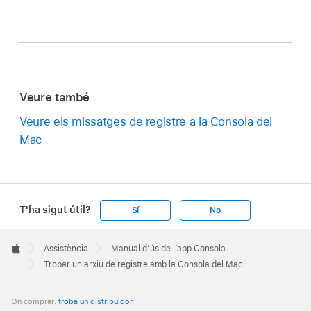
Veure també
Veure els missatges de registre a la Consola del
Mac
T'ha sigut útil?
Sí
No
Apple
Footer

Assistència
Manual d’ús de l’app Consola
Apple
Trobar un arxiu de registre amb la Consola del Mac
On comprar:
troba un distribuïdor
.