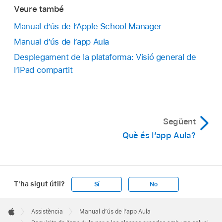
Veure també
Manual d’ús de l’Apple School Manager
Manual d’ús de l’app Aula
Desplegament de la plataforma: Visió general de
l’iPad compartit
Següent
Què és l’app Aula?
T'ha sigut útil?
Sí
No
Apple
Footer

Assistència
Manual d’ús de l’app Aula
Apple