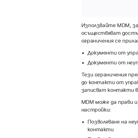
Използвайте MDM, за
осъществяват достъп
ограничения се прил
Документи от упра
Документи от неуп
Тези ограничения пр
до контакти от упра
записват контакти в 
MDM може да прави и
настройки:
Позволяване на не
контакти