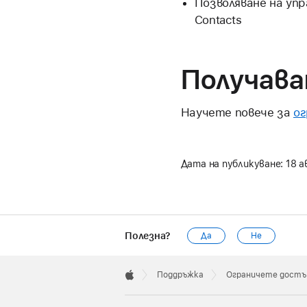
Позволяване на уп
Contacts
Получава
Научете повече за
ог
Дата на публикуване:
18 а
Полезна?
Да
Не
Apple
Footer

Поддръжка
Ограничете достъ
Apple