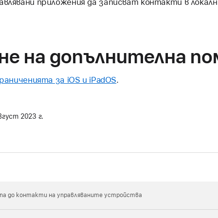
равлявани приложения да записват контакти в локал
не на допълнителна п
раниченията за iOS и iPadOS
.
вгуст 2023 г.
па до контакти на управляваните устройства