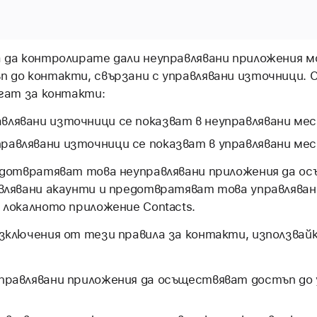
 да контролирате дали неуправлявани приложения м
 до контакти, свързани с управлявани източници. 
агат за контакти:
влявани източници се показват в неуправлявани ме
равлявани източници се показват в управлявани ме
едотвратяват това неуправлявани приложения да о
влявани акаунти и предотвратяват това управляван
локалното приложение Contacts.
зключения от тези правила за контакти, използвай
управлявани приложения да осъществяват достъп до 