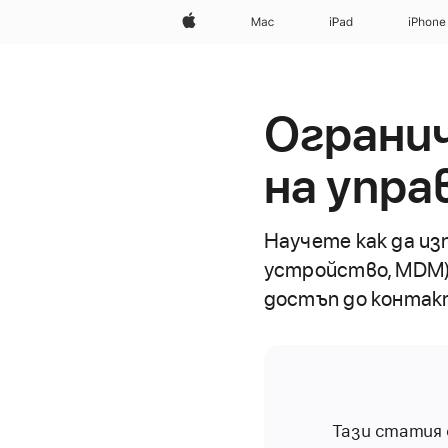
Apple
Mac
iPad
iPhone
Ограни
на упр
Научете как да из
устройство, MDM)
достъп до контак
Тази статия 