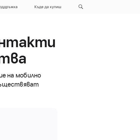
оддръжка
Къде да купиш
онтакти
ства
ие на мобилно
осъществяват