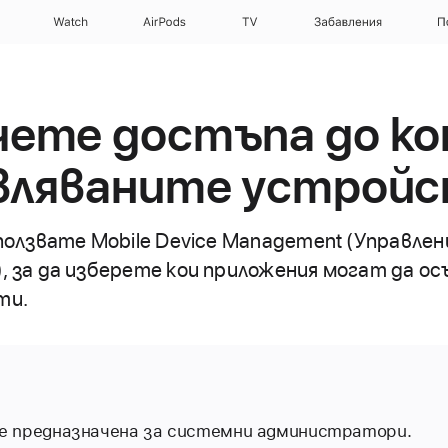
Watch
AirPods
TV
Забавления
П
чете достъпа до к
авляваните устрой
ползвате Mobile Device Management (Управлен
, за да изберете кои приложения могат да 
ти.
е предназначена за системни администратори.