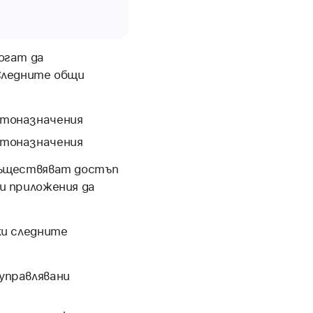
огат да
Следните общи
стоназначения
стоназначения
съществяват достъп
и приложения да
ки следните
управлявани