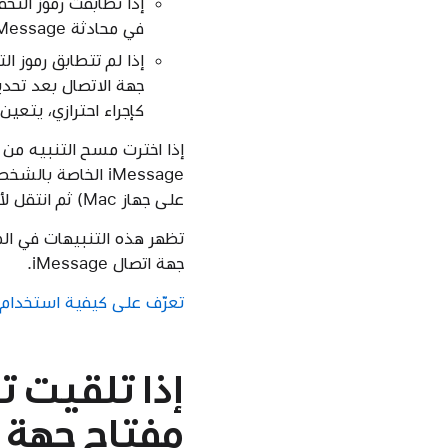
إذا تطابقت رموز التح
في محادثة iMessage وظهرت علامة اختيار بجوار اسم جهة الاتصال، يمكنك متابعة المراسلة.
جهة الاتصال بعد تحد
كإجراء احترازي، يتعي
إذا اخترت مسح التنبيه من ا
على جهاز Mac) ثم انتقل لأسفل إلى التحقق من مفتاح جهة الاتصال.
تظهر هذه التنبيهات في ال
جهة اتصال iMessage.
تعرّف على كيفية استخدام التحقق من مفتاح
إذا تلقيت ت
مفتاح جهة اتصال 