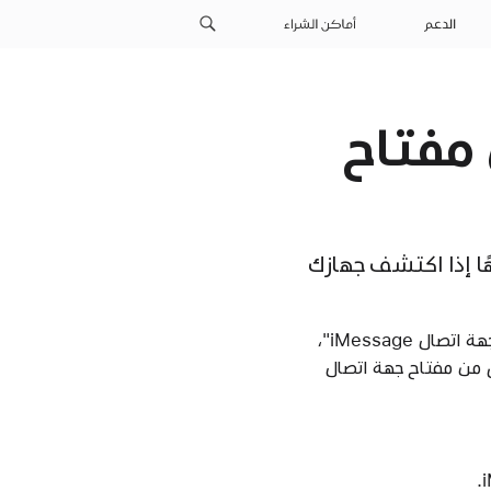
الدعم
أماكن الشراء
 مفتاح
ال iMessage"، قد تتلقى تنبيهًا إذا اكتشف جهازك
إذا تم اكتشاف خطأ في التحقق من الصحة أو مشكلة أخرى بواسطة ميزة "التحقق من مفتاح جهة اتصال iMessage"،
تشغيل التحقق من مفتاح جهة اتصال