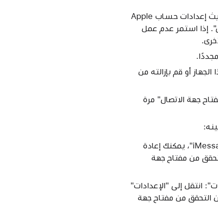
تحقق من "الإعدادات" (أو "إعدادات النظام") على جميع أجهزتك للحصول على تنبيهات لتحديث إعدادات حساب Apple
". إذا استمر عدم عمل
ددًا.
 مشكلة يتعذّر حلها، فسجّل الخروج من iMessage على هذا الجهاز أو قم بإزالته من
تاح جهة الاتصال" مرة
نه:
إذا لم يعد بإمكانك الوصول إلى جهاز مع تشغيل ميزة "التحقق من مفتاح جهة اتصال iMessage"، يمكنك إعادة
لتحقق من مفتاح جهة
ت": انتقل إلى "الإعدادات"
ن التحقق من مفتاح جهة