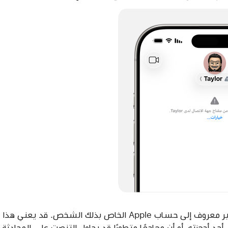
تمت إضافة جهاز جديد غير معروف إلى حساب Apple الخاص بذلك الش
د أجهزته، أو أن مهاجمًا متطورًا قد يحاول التنصت على المحادثة.