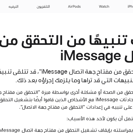
iP
Watch
AirPods
التلفزيون
الترفيه
 تنبيهًا من التحقق من
iMe
عند تشغيل ميزة "التحقق من مفتاح جهة اتص
بيهات التي قد تراها وما يلزمك إجراؤه بعد ذلك.
فستحصل على تنبيه في محادثات iMessage مع الأشخاص الذين قاموا أيضًا ب
حتمل أن يكون لأحد هذه الأسباب:
سلته بإيقاف تشغيل التحقق من مفتاح جهة اتصال iMessage.