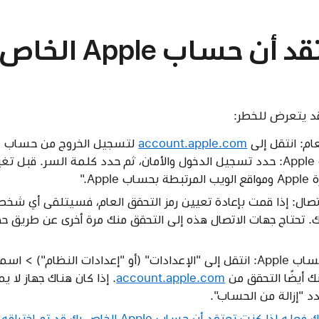
إذا كنت تعتقد أن ح
د يتعرض للخطر:
عام: انتقل إلى
account.apple.com
وتغيير كلمة سر حساب Apple: حدد تسجيل الدخول والأمان، ثم حدد كلمة السر. 
Ap."
تصال: إذا قمت بإعادة تعيين رمز التحقق العام، فسيتلقى أي شخص
ات iMessage معك. تحتاج جهات الاتصال هذه إلى التحقق منك مرة أخرى عن طريق
راجع الأجهزة المرتبطة بحساب Apple: انتقل إلى "الإعدادات" (أو "إعدادات الن
ك أيضًا التحقق من
account.apple.com
. إذا كان هناك جهاز لا ي
د "إزالة من الحساب".
نت تعتقد أن حساب Apple الخاص بك قد تم اختراقه