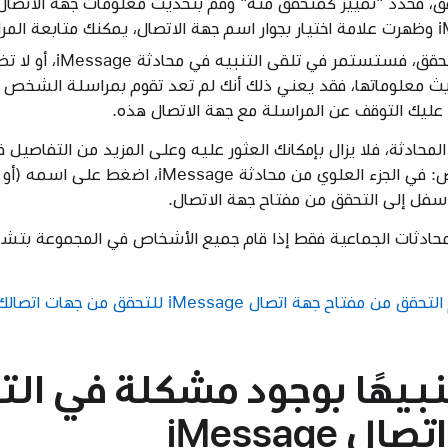
قق، فحدد "تمييز كمتحقق منه" وقم بتحديث معلومات جهة الاتصال. 
إذا لم تتطابق رموز التحقق،
يث معلوماتها، فقد يعني ذلك أنك لم تعد تقوم بمراسلة الشخص 
ن عليك التوقف عن المراسلة مع جهة الاتصال هذه.
لمحادثة، فلا يزال بإمكانك العثور عليه وعلى المزيد من التفاصي
iMessage الخاصة بالشخص: في الجزء العلوي من محادثة
محادثات الجماعية فقط إذا قام جميع الأشخاص في المجموعة بتش
 جهة اتصال iMessage للتحقق من جهات اتصالك
نبيهًا بوجود مشكلة في ال
iMessage