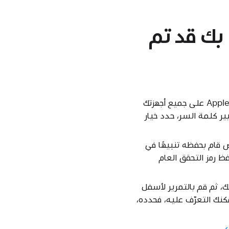
ساب Apple الخاص بك قد تم
لتسجيل الخروج من حساب Apple على جميع أجهزتك
قبل تغيير كلمة السر، حدد خيار
 قام بحفظه تنبيهًا في
 حفظ رمز التحقق العام
ظام") > اسمك، ثم قم بالتمرير لأسفل
مكنك التعرّف عليه، فحدده،