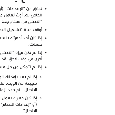
الخاص بك. أولاً، تعامل 
"التحقق من مفتاح جهة اتصال iMessage"، فقم بمعالجة أي تنبيهات لتحديث 
أوقف ميزة "تشغيل التحق
حسابك.
إذا لم تكن ميزة "التحقق
أخرى في وقت لاحق. قد 
إذا لم تتمكن من حل مشك
تعيينه من الويب: عل
الاتصال"، ثم حدد "إع
إذا كان جهازك يعمل بب
(أو "إعدادات النظام"
الاتصال".