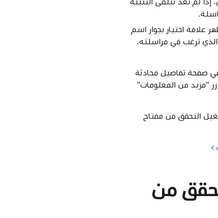
إذا لم تعد تتلقى التنبيه
 فستستمر في تلقى التنبيه في محادثة iMessage، أو لا تظهر علامة اختيار بجوار اسم
الذي ترغب في مراسلته.
ل في صفحة تفاصيل محادثة
 iMessage، اضغط على اسمه (أو زر "مزيد من المعلومات"
غيل التحقق من مفتاح
تحقق من