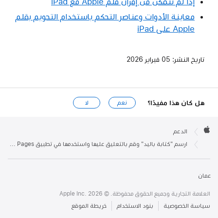
إذا لم تتمكن من إقران قلم Apple مع iPad
معاينة الأدوات وعناصر التحكم باستخدام التحويم بقلم
Apple على iPad
تاريخ النشر:
05 فبراير 2026
هل كان هذا مفيدًا؟
نعم
لا
Apple

Footer
الدعم
Apple
ارسم "كتابة باليد" وقم بالتعليق عليها واستخدمها في تطبيق Pages وNumbers وKeynote
عمان
العلامة التجارية وجميع الحقوق محفوظة. © 2026 .Apple Inc
سياسة الخصوصية
بنود الاستخدام
خريطة الموقع