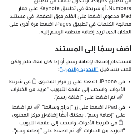
في تطبيق Pages، أو جدول بيانات في تطبيق
Numbers، أو شريحة في تطبيق Keynote على جهاز
iPad مدعوم، اضغط على القلم فوق الصفحة. في مستند
معالجة الكلمات في تطبيق Pages، اضغط مرة أخرى على
المكان الذي تريد إضافة منطقة الرسم إليه.
أضف رسمًا إلى المستند
لاستخدام إصبعك لإضافة رسم، أو إذا كان معك قلم ولكن
قمت بتشغيل
"التحديد والتمرير"
:
في iPhone، اضغط على زر
مركز المحتوى
في شريط
الأدوات، واسحب إلى
علامة التبويب "مزيد من الخيارات
، ثم اضغط على “إضافة رسم”.
في iPad، اضغط على
زر "إدراج وسائط"
، ثم اضغط
على "إضافة رسم". يمكنك أيضًا إضافةزر
مركز المحتوى
في شريط الأدوات، واسحب إلى
علامة التبويب
"المزيد من الخيارات
، ثم اضغط على “إضافة رسم”.