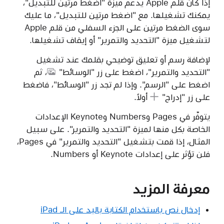
إذا كان قلم Apple يدعم ميزة "اضغط مرتين للتبديل"،
يمكنك تشغيلها. مع "اضغط مرتين للتبديل"، ما عليك
سوى الضغط مرتين على الجزء السفلي من قلم Apple
لتشغيل ميزة "التحديد والتمرير" أو إيقاف تشغيلها.
لإضافة رسم أو تعليق توضيحي بقلمك عند تشغيل
"التحديد والتمرير"، اضغط على
زر "الوسائط"
، ثم
اضغط على "الرسم". وإذا لم تجد زر "الوسائط"، فاضغط
على
زر "إدراج"
أولاً.
يتوفّر في Pages وNumbers وKeynote الإعدادات
الخاصة بكل منها لميزة "التحديد والتمرير". على سبيل
المثال، إذا قمت بتشغيل "التحديد والتمرير" في Pages،
فلن تؤثر على إعدادات Keynote أو Numbers.
معرفة المزيد
إدخال نص باستخدام الكتابة باليد على الـ iPad