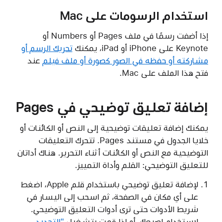
استخدام الرسومات على Mac
إذا أضفت رسمًا في ملف Pages أو Numbers أو
Keynote على iPhone أو iPad، يمكنك
تحريك الرسم أو
مشاركته أو حفظه في الصور كصورة أو ملف فيلم
عند
فتح هذا الملف على Mac.
إضافة تعليق توضيحي في Pages
يمكنك إضافة تعليقات توضيحية إلى النص أو الكائنات أو
خلايا الجدول في مستند Pages. تتحرك التعليقات
التوضيحية مع النص أو الكائنات أثناء التحرير. هناك أداتان
للتعليق التوضيحي: القلم وأداة التمييز.
لإضافة تعليق توضيحي باستخدام قلم Apple، اضغط
على أي مكان في الصفحة، ثم اسحب إلى اليسار في
شريط الأدوات حتى ترى أدوات التعليق التوضيحي.
لاستخدام إصبعك، أو إذا قمت بتشغيل
"التحديد