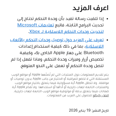
اعرف المزيد
إذا تلقيت رسالة تفيد بأن وحدة التحكم تحتاج إلى
تحديث البرامج الثابتة، فاتبع
تعليمات Microsoft
لتحديث وحدات التحكم اللاسلكية لـ Xbox
.
تعرف على المزيد حول توصيل وحدات التحكم بالألعاب
اللاسلكية
، بما في ذلك كيفية استخدام إعدادات
Bluetooth على جهاز Apple الخاص بك، وكيفية
تخصيص أزرار وميزات وحدة التحكم، وماذا تفعل إذا لم
تتصل وحدة التحكم أو تعمل على النحو المتوقع.
يتم تقديم المعلومات حول المنتجات التي لم تُصنّعها Apple أو مواقع الويب
المستقلة التي لا تخضع للمراقبة أو الاختبار من جانب Apple بدون توصيات أو
موافقة. ولا تتحمّل Apple أية مسؤولية فيما يتعلق باختيار مواقع الويب
والمنتجات التابعة لجهات خارجية أو أدائها أو استخدامها. ولا تُقدّم Apple أية
ضمانات فيما يتعلق بدقة أو موثوقية مواقع الويب التابعة لجهات خارجية.
اتصل بالبائع
للحصول على المزيد من المعلومات.
تاريخ النشر:
19 يناير 2026