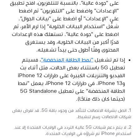
على "جودة عالية". بالنسبة للتلفزيون، افتح تطبيق
"الإعدادات" واضغط على "التلفزيون" ثم اضغط
على "الإعدادات" أو اضغط على "بيانات الجوال".
شغِّل "استخدام البيانات الخلوية" إذا لزم الأمر، ثم
اضغط على "جودة عالية". تستهلك هذه الإعدادات
قدرًا أكبر من البيانات الخلوية، وقد يستغرق
المحتوى وقتًا أطول حتى يبدأ تشغيله.
إذا تم تشغيل
"نمط الطاقة المنخفضة"
، فسيتم
تعطيل 5G باستثناء بعض الحالات، مثل أثناء بث
الفيديو والتنزيلات الكبيرة على طرازات iPhone 12
وiPhone 13. في طرازات iPhone 12، يعمل "نمط
الطاقة المنخفضة" على تعطيل 5G Standalone
(حيثما كان ذلك متاحًا).
1. اتصل بشركة الاتصالات للتأكد من وجود باقة 5G. قد تفرض بعض
شركات الاتصالات رسم تنشيط.
2. لا يتم دعم شبكات 5G عالية التردد في الولايات المتحدة إلا عند
استخدام iPhone تم شراؤه في الولايات المتحدة.