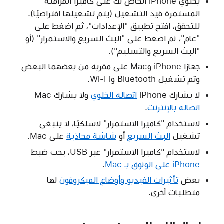
يحتوي iPhone الخاص بك على كاميرا المزامنة
المستمرة قيد التشغيل (يتم تشغيلها افتراضيًا).
للتحقق، افتح تطبيق "الإعدادات"، ثم اضغط على
"عام"، ثم اضغط على "البث السريع والاستمرار" (أو
"البث السريع والتسليم").
جهازا iPhone وMac على مقربة من بعضهما البعض
وتم تشغيل Bluetooth وWi-Fi.
لا يشارك iPhone
اتصاله الخلوي
ولا يشارك Mac
اتصاله بالإنترنت
.
لاستخدام "كاميرا الاستمرار" لاسلكيًا، لا ينبغي
تشغيل
البث السريع
أو
شاشة محاذية
على Mac.
لاستخدام "كاميرا الاستمرار" عبر USB، يجب ضبط
iPhone على الوثوق بـ Mac
.
بعض
تأثيرات الفيديو وأوضاع الميكروفون
لها
متطلبات أخرى.