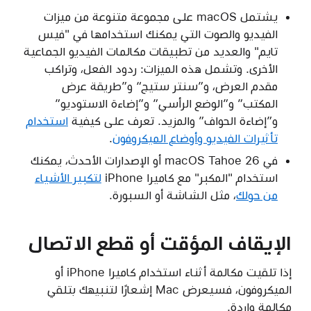
يشتمل macOS على مجموعة متنوعة من ميزات
الفيديو والصوت التي يمكنك استخدامها في "فيس
تايم" والعديد من تطبيقات مكالمات الفيديو الجماعية
الأخرى. وتشمل هذه الميزات: ردود الفعل، وتراكب
مقدم العرض، و”سنتر ستيج“ و”طريقة عرض
المكتب” و”الوضع الرأسي” و”إضاءة الاستوديو”
و”إضاءة الحواف” والمزيد. تعرف على كيفية
استخدام
تأثيرات الفيديو وأوضاع الميكروفون
.
في macOS Tahoe 26 أو الإصدارات الأحدث، يمكنك
استخدام "المكبر" مع كاميرا iPhone‏
لتكبير الأشياء
من حولك
، مثل الشاشة أو السبورة.
الإيقاف المؤقت أو قطع الاتصال
إذا تلقيت مكالمة أثناء استخدام كاميرا iPhone أو
الميكروفون، فسيعرض Mac إشعارًا لتنبيهك بتلقي
مكالمة واردة.