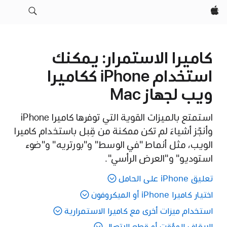
Apple‏
كاميرا الاستمرار: يمكنك
استخدام iPhone ككاميرا
ويب لجهاز Mac
استمتع بالميزات القوية التي توفرها كاميرا iPhone
وأنجّز أشياءَ لم تكن ممكنة من قِبل باستخدام كاميرا
الويب، مثل أنماط "في الوسط" و"بورتريه" و"ضوء
استوديو" و"العرض الرأسي".
تعليق iPhone على الحامل
اختيار كاميرا iPhone أو الميكروفون
استخدام ميزات أخرى مع كاميرا الاستمرارية
الإيقاف المؤقت أو قطع الاتصال