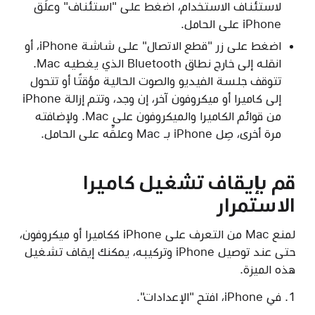
لاستئناف الاستخدام، اضغط على "استئناف" وعلِّق
iPhone على الحامل.
اضغط على زر "قطع الاتصال" على شاشة iPhone، أو
انقله إلى خارج نطاق Bluetooth الذي يغطيه Mac.
تتوقف جلسة الفيديو والصوت الحالية مؤقتًا أو تتحول
إلى كاميرا أو ميكروفون آخر، إن وجد، وتتم إزالة iPhone
من قوائم الكاميرا والميكروفون على Mac. ولإضافته
مرة أخرى، صِل iPhone بـ Mac وعلقِّه على الحامل.
قم بإيقاف تشغيل كاميرا
الاستمرار
لمنع Mac من التعرف على iPhone ككاميرا أو ميكروفون،
حتى عند توصيل iPhone وتركيبه، يمكنك إيقاف تشغيل
هذه الميزة.
في iPhone، افتح "الإعدادات".