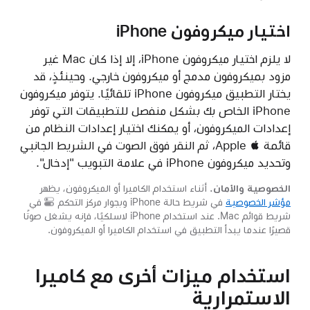
اختيار ميكروفون iPhone
لا يلزم اختيار ميكروفون iPhone، إلا إذا كان Mac غير
مزود بميكروفون مدمج أو ميكروفون خارجي. وحينئذٍ، قد
يختار التطبيق ميكروفون iPhone تلقائيًا. يتوفر ميكروفون
iPhone الخاص بك بشكل منفصل للتطبيقات التي توفر
إعدادات الميكروفون، أو يمكنك اختيار إعدادات النظام من
قائمة Apple ، ثم النقر فوق الصوت في الشريط الجانبي
وتحديد ميكروفون iPhone في علامة التبويب "إدخال".
الخصوصية والأمان.
أثناء استخدام الكاميرا أو الميكروفون، يظهر
مؤشر الخصوصية
في شريط حالة iPhone وبجوار
مركز التحكم
في
شريط قوائم Mac. عند استخدام iPhone لاسلكيًا، فإنه يشغل صوتًا
قصيرًا عندما يبدأ التطبيق في استخدام الكاميرا أو الميكروفون.
استخدام ميزات أخرى مع كاميرا
الاستمرارية