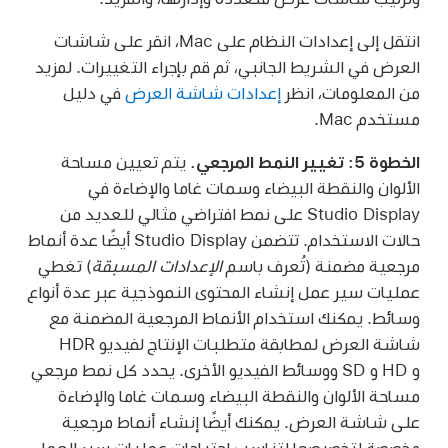
انتقل إلى إعدادات النظام على Mac، انقر على شاشات
العرض في الشريط الجانبي، ثم قم بإجراء التغييرات. لمزيد
من المعلومات، انظر
إعدادات شاشة العرض
في دليل
مستخدم Mac.
الخطوة 5: تغيير النمط المرجعي.
يتم تعيين مساحة
الألوان والنقطة البيضاء وسمات غاما والإضاءة في
Studio Display على نمط افتراضي مثالي للعديد من
حالات الاستخدام. تتضمن Studio Display أيضًا عدة أنماط
مرجعية مضمنة (تُعرف باسم
الإعدادات المسبقة
) تغطي
عمليات سير عمل إنشاء المحتوى النموذجية عبر عدة أنواع
وسائط. يمكنك استخدام الأنماط المرجعية المضمنة مع
شاشة العرض لمطابقة متطلبات الإنتاج لفيديو HDR
و HD و SD ووسائط الفيديو الأخرى. يحدد كل نمط مرجعي
مساحة الألوان والنقطة البيضاء وسمات غاما والإضاءة
على شاشة العرض. يمكنك أيضًا إنشاء أنماط مرجعية
مخصصة لتخصيصها لتناسب احتياجات عمليات سير العمل