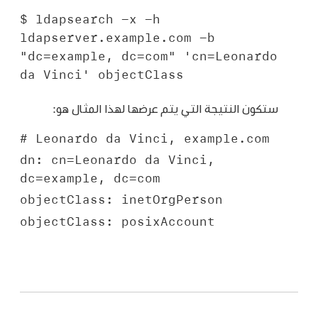
$ ldapsearch -x -h 
ldapserver.example.com -b 
"dc=example, dc=com" 'cn=Leonardo 
da Vinci' objectClass
ستكون النتيجة التي يتم عرضها لهذا المثال هو:
# Leonardo da Vinci, example.com
dn: cn=Leonardo da Vinci, 
dc=example, dc=com
objectClass: inetOrgPerson
objectClass: posixAccount