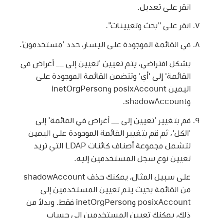
انقر على تعديل.
انقر على "بحث وتعيينات".
في القائمة الموجودة على اليسار، حدد 'مستخدمون'.
بشكل افتراضي، يتم تعيين 'تعيين إلى __ أغراض في
القائمة' إلى 'أي' وتتضمن القائمة الموجودة على
اليمين posixAccount وinetOrgPerson
وshadowAccount.
قم بتغيير 'تعيين إلى __ أغراض في القائمة' إلى
'الكل'، ثم قم بتغيير القائمة الموجودة على اليمين
لتشمل مجموعة أصناف كائنات LDAP التي تريد
تعيين نوع سجل المستخدمين إليه.
على سبيل المثال، يمكنك حذف shadowAccount
من القائمة بحيث يتم تعيين المستخدمين إلى
posixAccount وinetOrgPerson فقط. وبدلاً من
ذلك، يمكنك تعيين المستخدمين إلى حساب