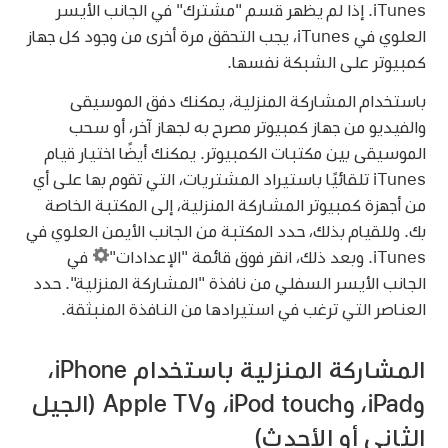
iTunes. إذا لم يظهر قسم "مشترك" في الجانب الأيسر
العلوي في iTunes، يجب التحقق مرة أخرى من وجود كل جهاز
كمبيوتر على الشبكة نفسها.
باستخدام المشاركة المنزلية، يمكنك دفق الموسيقى
والفيديو من جهاز كمبيوتر مصرح به لجهاز آخر، أو سحب
الموسيقى بين مكتبات الكمبيوتر. يمكنك أيضًا اختيار قيام
iTunes تلقائيًا باستيراد المشتريات، التي تقوم بها على أي
من أجهزة كمبيوتر المشاركة المنزلية، إلى المكتبة الخاصة
بك. وللقيام بذلك، حدد المكتبة من الجانب الأيمن العلوي في
iTunes. وبعد ذلك، انقر فوق قائمة "الإعدادات"
في
الجانب الأيسر السفلي من نافذة "المشاركة المنزلية". حدد
العناصر التي ترغب في استيرادها من النافذة المنبثقة.
المشاركة المنزلية باستخدام iPhone،
وiPad، وiPod touch، وApple TV (الجيل
الثاني أو الأحدث)