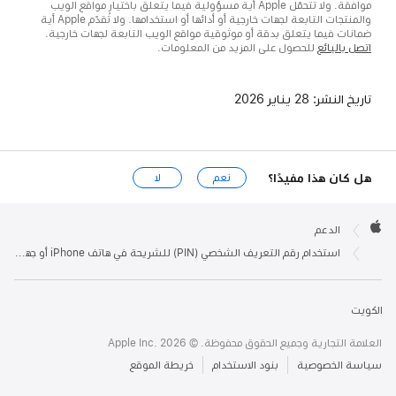
موافقة. ولا تتحمّل Apple أية مسؤولية فيما يتعلق باختيار مواقع الويب
والمنتجات التابعة لجهات خارجية أو أدائها أو استخدامها. ولا تُقدّم Apple أية
ضمانات فيما يتعلق بدقة أو موثوقية مواقع الويب التابعة لجهات خارجية.
اتصل بالبائع
للحصول على المزيد من المعلومات.
تاريخ النشر:
28 يناير 2026
هل كان هذا مفيدًا؟
نعم
لا
Apple

Footer
الدعم
Apple
استخدام رقم التعريف الشخصي (PIN) للشريحة في هاتف iPhone أو جهاز iPad
الكويت
العلامة التجارية وجميع الحقوق محفوظة. © 2026 ‏.Apple Inc
سياسة الخصوصية
بنود الاستخدام
خريطة الموقع