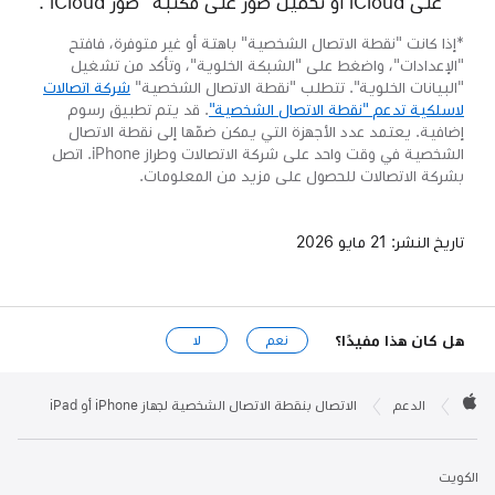
على iCloud أو تحميل صور على مكتبة "صور iCloud".
*إذا كانت "نقطة الاتصال الشخصية" باهتة أو غير متوفرة، فافتح
"الإعدادات"، واضغط على "الشبكة الخلوية"، وتأكد من تشغيل
"البيانات الخلوية". تتطلب "نقطة الاتصال الشخصية"
شركة اتصالات
لاسلكية تدعم "نقطة الاتصال الشخصية"
. قد يتم تطبيق رسوم
إضافية. يعتمد عدد الأجهزة التي يمكن ضمّها إلى نقطة الاتصال
الشخصية في وقت واحد على شركة الاتصالات وطراز iPhone. اتصل
بشركة الاتصالات للحصول على مزيد من المعلومات.
تاريخ النشر:
21 مايو 2026
هل كان هذا مفيدًا؟
نعم
لا
Apple

Footer
الدعم
الاتصال بنقطة الاتصال الشخصية لجهاز iPhone أو iPad
Apple
الكويت