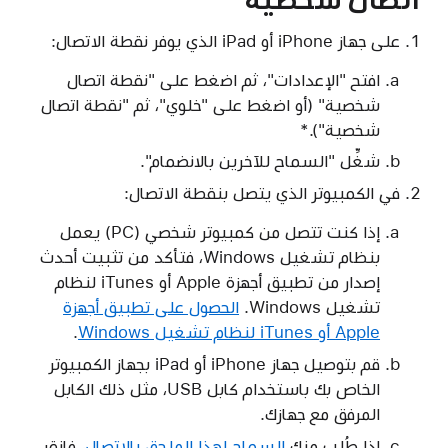
على جهاز iPhone أو iPad الذي يوفر نقطة الاتصال:
افتح "الإعدادات"، ثم اضغط على "نقطة اتصال
شخصية" (أو اضغط على "خلوي"، ثم "نقطة اتصال
شخصية").*
شغِّل "السماح للآخرين بالانضمام".
في الكمبيوتر الذي يتصل بنقطة الاتصال:
إذا كنت تتصل من كمبيوتر شخصي (PC) يعمل
بنظام تشغيل Windows، فتأكد من تثبيت أحدث
إصدار من تطبيق أجهزة Apple أو iTunes لنظام
تشغيل Windows.
الحصول على تطبيق أجهزة
Apple أو iTunes لنظام تشغيل Windows
.
قم بتوصيل جهاز iPhone أو iPad بجهاز الكمبيوتر
الخاص بك باستخدام كابل USB، مثل ذلك الكابل
المرفق مع جهازك.
إذا طُلب منك
السماح لهذا الملحق بالاتصال
، فانقر