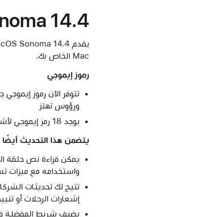
noma 14.4
Mac الخاص بك.
رموز إيموجي
تتوفر الآن رموز إيموجي
ورؤوس تهتز
يوجد 18 رمز إيموجي لأشخاص وتعبيرات جسمانية تدعم العرض في الاتجاه المعاكس
يتضمن هذا التحديث أيضًا ا
يمكن قراءة نص حلقة ال
واستخدامه مع ميزات تسه
تتيح لك تحديثات الشركا
إشعارات الرحلات أو تنبي
يضيف شريط المفضلة في 