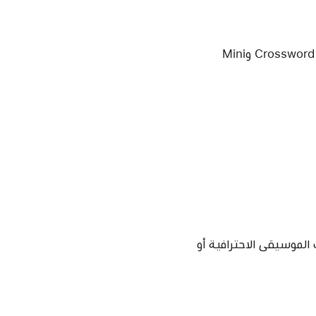
تمنحك لوحة النتائج في News+ Puzzles إمكانية الوصول إلى بيانات اللاعب الجديد للعبة Crossword وMini
الموسيقى الاحترافية أو