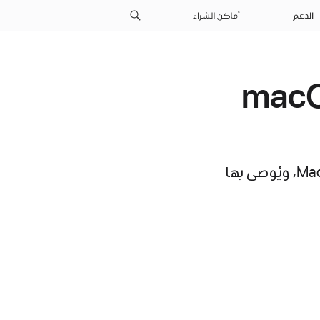
الدعم
أماكن الشراء
جديدة في تحديثات macOS
تساعد تحديثات macOS Sonoma على تحسين الثبات والأداء والتوافق على Mac، ويُوصى بها