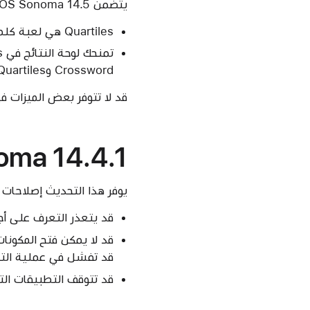
يتضمن macOS Sonoma 14.5 التحسينات وإصلاحات الأخطاء التالية:
Quartiles هي لعبة كلمات يومية جديدة ومبتكرة متوفرة الآن في Apple News+‎
Crossword وQuartiles، بما في ذلك الإحصائيات وسلسلة الانتصارات
قد لا تتوفر بعض الميزات في
ma 14.4.1
يوفر هذا التحديث إصلاحات أخطاء لأ
قد يتعذر التعرف على أجهزة التوزيع USB ال
قد لا يمكن فتح المكونا
قد تفشل في عملية الت
قد تتوقف التطبيقات التي تتضمن مك