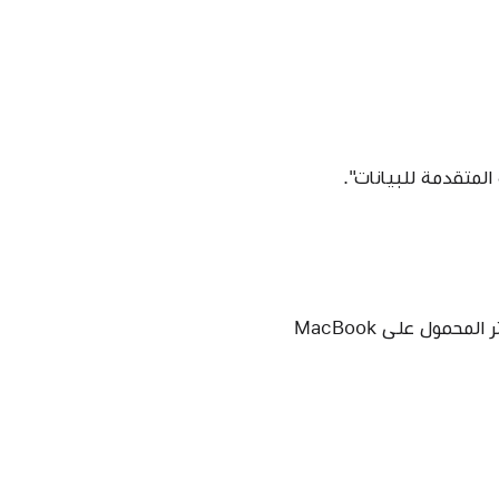
لمتقدمة للبيانات".
يضيف هذا التحديث دعمًا لاستخدام ما يصل إلى شاشتين خارجيتين عند إغلاق غطاء الكمبيوتر المحمول على MacBook