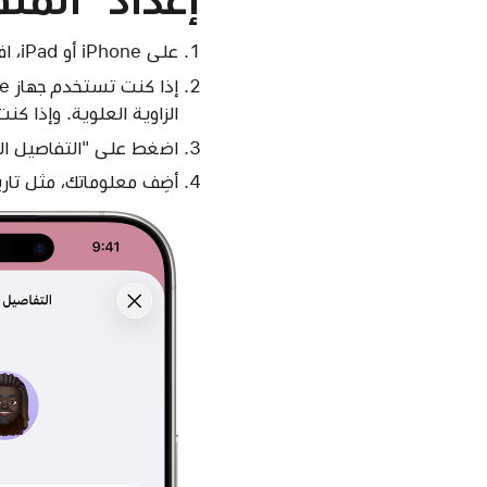
على iPhone أو iPad، افتحي تطبيق "صحتي".
إذا كنت تستخدم جهاز iPhone، فانقر على علامة التبويب "الملخص"، ثم اضغط على
الزاوية العلوية. وإذا كنت تستخدم iPad، فاضغط على "ملف الت
اضغط على "التفاصيل ال
أضِف معلوماتك، مثل تار