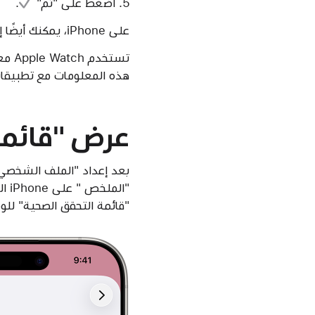
اضغط على
"تم"
.
على iPhone، يمكنك أيضًا إعداد
تستخ
هذه المعلومات مع تطبيقات 
عرض "قائمة
بعد إعداد "الملف الشخصي 
"ال
"قائمة التحقق الصحية" للوص