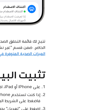
تتيح لك قائمة التحقق الصحي
الحاضر. ضمن قسم "غير نشط
الميزات الصحية المتوفرة ف
تثبيت البيا
على iPhone أو iPad، افتحي تطبيق "صحتي".
إذا كنت تستخدم iPhone الخاص بك، فاضغط على علامة التبويب "الملخص". إذا كنت تستخدم جهاز iPad الخاص بك،
فاضغط على الشريط الج
اضغط على "تعديل" بجوار