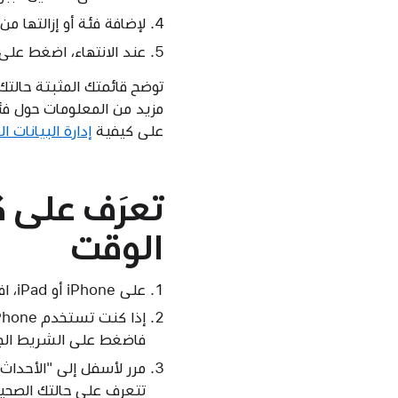
لإضافة فئة أو إزالتها من
عند الانتهاء، اضغط على
توضح قائمتك المثبتة حالتك
مزيد من المعلومات حول فئة
على كيفية
إدارة البيانات الصحية على جهاز
تعرَف على ك
الوقت
على iPhone أو iPad، افتحي تطبيق "صحتي".
إذا كنت تستخدم iPhone الخاص بك، فاضغط على علامة التبويب "الملخص". إذا كنت تستخدم جهاز iPad الخاص بك،
فاضغط على الشريط الج
مرر لأسفل إلى "الأحداث 
تتعرف على حالتك الصحي