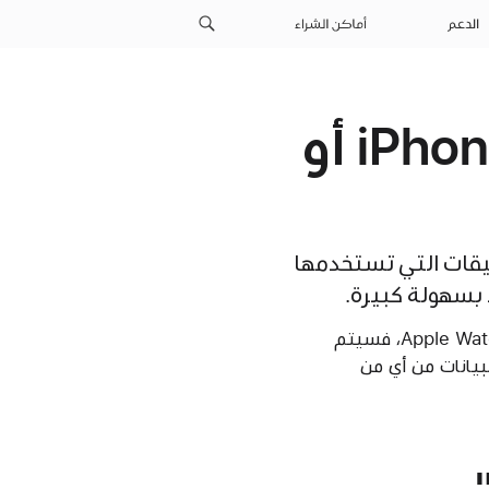
الدعم
أماكن الشراء
استخدام تطبيق "صحتي" على iPhone أو
ات صحية من iPhone وiPad وApple Watch والتطبيقات التي تستخدمها
 بسهولة كبيرة.
يقوم تطبيق "صحتي" تلقائيًا بحساب عدد خطواتك ومسافة المشي والجري. وإذا كان لديك Apple Watch، فسيتم
لبيانات من أي من