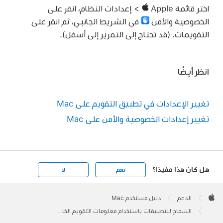
اختر قائمة Apple
> إعدادات النظام، انقر على
الخصوصية والأمن
في الشريط الجانبي، ثم انقر على
التقويمات. (قد تحتاج إلى التمرير إلى أسفل).
انظر أيضًا
تغيير الإعدادات في تطبيق التقويم على Mac
تغيير إعدادات الخصوصية والأمن على Mac
هل كان هذا مفيدًا؟
نعم
لا
Apple
Footer

الدعم
دليل مستخدم Mac
Apple
السماح للتطبيقات باستخدام معلومات التقويم الخاص بك