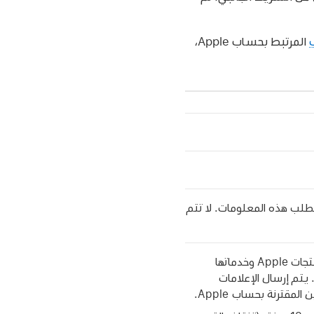
ف
المرتبط بحساب Apple،
تطلب هذه المعلومات. لا تتم
يمكنك تلقي رسائل البريد الإلكتروني والاتصالات حول منتجات Apple وخدماتها
برامجها ووسائطها، والرسائل الإخبارية في أخبار Apple. يتم إرسال الإعلامات
لمقترنة بحساب Apple.