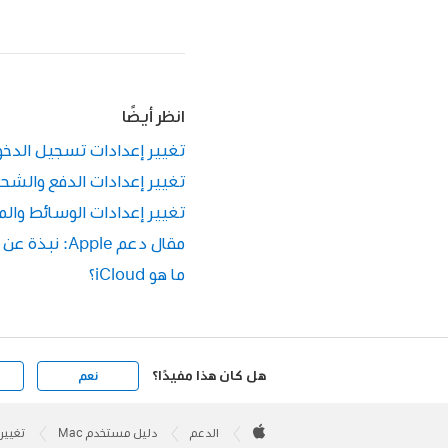
انظر أيضًا
تغيير إعدادات تسجيل الدخول والأم
تغيير إعدادات الدفع والشحن لحساب e
تغيير إعدادات الوسائط والمشتريات
مقال دعم Apple: نبذة عن عناوين البريد الإلكتروني بحساب Apple
ما هو iCloud؟
هل كان هذا مفيدًا؟
نعم
Apple
Footer

الدعم
دليل مستخدم Mac
تغيير 
Apple