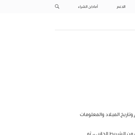
الدعم
أماكن الشراء
لومات الشخصية الخاصة بحساب Apple لتغيير الاسم وتاريخ الميلاد والمعلومات
 من الشريط الجانبي، ثم