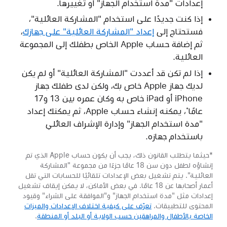
إعدادات "مدة استخدام الجهاز" أو تغييرها.
إذا كنت جديدًا على استخدام "المشاركة العائلية"،
فستحتاج إلى
إعداد "المشاركة العائلية" على جهازك
،
ثم إضافة حساب Apple الخاص بطفلك إلى المجموعة
العائلية.
إذا لم تكن قد أعددت "المشاركة العائلية" أو لم يكن
لديك جهاز Apple خاص بك، ولكن لدى طفلك جهاز
iPhone أو iPad خاص به وكان عمره بين 13 و17
عامًا
، يمكنه إنشاء حساب Apple، ثم يمكنك إعداد
*
"مدة استخدام الجهاز" وإدارة الإشراف العائلي
باستخدام جهازه.
*حيثما يتطلب القانون ذلك، يجب أن يكون حساب Apple الذي تم
إنشاؤه لطفل دون سن 18 عامًا جزءًا من مجموعة "المشاركة
العائلية". يتم تشغيل بعض الإعدادات تلقائيًا للحسابات التي تقل
أعمار أصحابها عن 18 عامًا. في بعض الأماكن، لا يمكن إيقاف تشغيل
إعدادات مثل "مدة استخدام الجهاز" و"الموافقة على الشراء" وقيود
المحتوى للتطبيقات.
تعرّف على كيفية اختلاف الإعدادات والميزات
الخاصة بالأطفال والمراهقين حسب الولاية أو البلد أو المنطقة
.