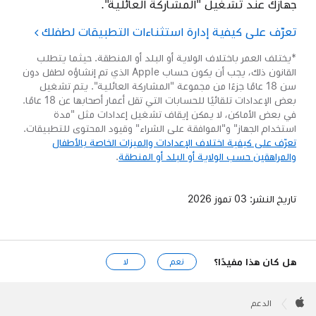
جهازك عند تشغيل "المشاركة العائلية".
تعرّف على كيفية إدارة استثناءات التطبيقات لطفلك
*يختلف العمر باختلاف الولاية أو البلد أو المنطقة. حيثما يتطلب
القانون ذلك، يجب أن يكون حساب Apple الذي تم إنشاؤه لطفل دون
سن 18 عامًا جزءًا من مجموعة "المشاركة العائلية". يتم تشغيل
بعض الإعدادات تلقائيًا للحسابات التي تقل أعمار أصحابها عن 18 عامًا.
في بعض الأماكن، لا يمكن إيقاف تشغيل إعدادات مثل "مدة
استخدام الجهاز" و"الموافقة على الشراء" وقيود المحتوى للتطبيقات.
تعرّف على كيفية اختلاف الإعدادات والميزات الخاصة بالأطفال
والمراهقين حسب الولاية أو البلد أو المنطقة
.
تاريخ النشر:
03 تموز 2026
هل كان هذا مفيدًا؟
نعم
لا
Apple
Footer

الدعم
Apple