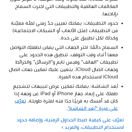
المكالمات الهاتفية والتطبيقات التي اخترت السماح
بإتاحتها.
حدود التطبيقات: يمكنك تعيين حدّ زمني لفئة معيّنة
من التطبيقات (مثل الألعاب أو الشبكات الاجتماعية)
وكذلك لكل تطبيق على حدة.
السماح دائمًا: اختر الجهات التي يمكن لطفلك التواصل
معها أثناء وقت التوقف. تنطبق هذه الحدود على
تطبيقات "الهاتف" وفيس تايم و"الرسائل" والخرائط
وجهات اتصال iCloud. يتعين عليك تمكين جهات اتصال
iCloud لاستخدام هذه الميزة.
بُعد الشاشة: يمكنك تمكين عرض تنبيهات لتشجيع
طفلك على إبعاد جهاز iPhone أو iPad عن وجهه إذا
كان قد أمسك به قريبًا جدًا منه لفترة طويلة.
تعرّف
على ميزة "بُعد الشاشة"
.
تعرّف على كيفية ضبط الجداول الزمنية، وإضافة حدود
لاستخدام التطبيقات، والمزيد