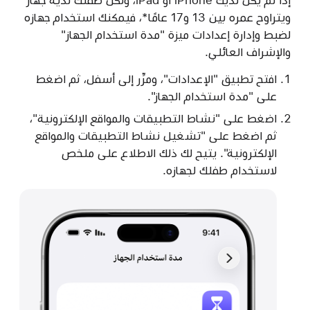
إذا لم يكن لديك iPhone أو iPad، ولكن طفلك لديه جهاز
ويتراوح عمره بين 13 و17 عامًا*، فيمكنك استخدام جهازه
لضبط وإدارة إعدادات ميزة "مدة استخدام الجهاز"
والإشراف العائلي.
افتح تطبيق "الإعدادات"، ومرِّر إلى أسفل، ثم اضغط
على "مدة استخدام الجهاز".
اضغط على "نشاط التطبيقات والمواقع الإلكترونية"،
ثم اضغط على "تشغيل نشاط التطبيقات والمواقع
الإلكترونية". يتيح لك ذلك الاطلاع على ملخص
لاستخدام طفلك لجهازه.