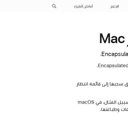
الدعم
أماكن الشراء
لم يعد macOS يتضمن دعمًا مدمجًا لعرض ملفات PostScript (.ps) وEncapsulated PostScript (.eps).
Post، فيمكنك الاستمرار في طباعة ملفات ‎.ps و‎.eps عن طريق سحبها إلى قائمة انتظار
تتضمن بعض الإصدارات السابقة من macOS دعمًا مدمجًا محدودًا لملفات ‎.ps و‎.eps. على سبيل المثال، في macOS