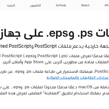
iP
Watch
AirPods
التلفزيون
الترفيه
جهاز Mac
 ملفات PostScript وEncapsulated PostScript.
تاحة من مطورين آخرين على App Store وأماكن أخرى.
إذا كانت طابعتك تدعم Script
عدادات الطابعات والماسحات الضوئية