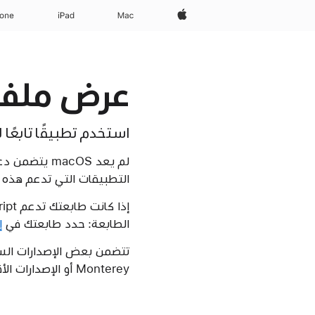
Apple‏
Mac
iPad‏
hone
عرض ملفات ps. وeps. على 
استخدم تطبيقًا تابعًا لجهة خارجية يدعم
التطبيقات التي تدعم هذه الملفات م
الطابعة: حدد طابعتك في
إ
Monterey أو الإصدارات الأقدم، يمكنك استخدام تطبيق "المعاينة" المضمن لعرض هذه الملفات وطباعتها.