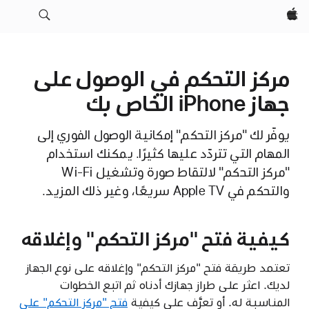
Apple‏
مركز التحكم في الوصول على
جهاز iPhone الخاص بك
يوفّر لك "مركز التحكم" إمكانية الوصول الفوري إلى
المهام التي تتردّد عليها كثيرًا. يمكنك استخدام
"مركز التحكم" لالتقاط صورة وتشغيل Wi-Fi
والتحكم في Apple TV سريعًا، وغير ذلك المزيد.
كيفية فتح "مركز التحكم" وإغلاقه
تعتمد طريقة فتح "مركز التحكم" وإغلاقه على نوع الجهاز
لديك. اعثر على طراز جهازك أدناه ثم اتبع الخطوات
المناسبة له. أو تعرَّف على كيفية
فتح "مركز التحكم" على