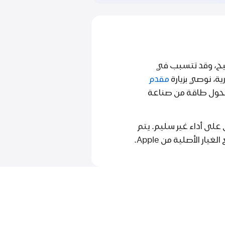
يح، وقد تتسبب في
مقدم
ن جهاز Apple، فنوصي بشراء محول طاقة من صناعة
على أداء غير سليم. يتم