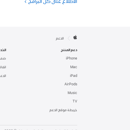
الاطلاع على كل البرامج
Apple
الدعم
Footer
Apple
دعم المنتج
الخد
دعم
iPhone
ضمان
دعم
Mac
اتفا
دعم
iPad
الدعم
دعم
AirPods
سماعات
دعم
Music
TV
دعم
خريطة موقع الدعم