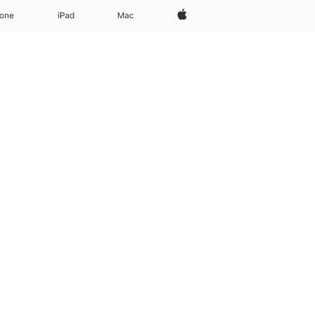
Apple‏
Mac
iPad‏
hone