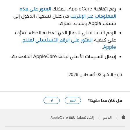
رقم اتفاقية AppleCare. يمكنك
العثور على هذه
المعلومات عبر الإنترنت
من خلال تسجيل الدخول إلى
حساب Apple وتحديد جهازك.
الرقم التسلسلي للجهاز الذي تغطيه الخطة. تعرَّف
على كيفية
العثور على الرقم التسلسلي لمنتج
.
Apple
إيصال المبيعات الأصلي لباقة AppleCare الخاصة بك.
تاريخ النشر:
03 أغسطس 2026
هل كان هذا مفيدًا؟
نعم
لا
Apple
Footer

الدعم
إلغاء تغطية باقة AppleCare
Apple