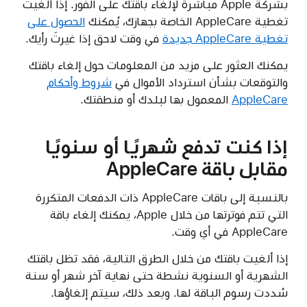
بشركة Apple مباشرة لإلغاء باقتك على الفور. إذا ألغيت
تغطية AppleCare الخاصة بجهازك، يُمكنك
الحصول على
تغطية AppleCare جديدة
في وقت لاحق إذا غيرتَ رأيك.
يمكنك العثور على مزيد من المعلومات حول إلغاء باقتك
والتوقعات بشأن استرداد الأموال في
شروط وأحكام
AppleCare
المعمول بها لبلدك أو منطقتك.
إذا كنت تدفع شهريًا أو سنويًا
مقابل باقة AppleCare
بالنسبة إلى باقات AppleCare ذات الدفعات المتكررة
التي تتم فوترتها من خلال Apple، يمكنك إلغاء باقة
AppleCare في أي وقت.
إذا ألغيت باقتك من خلال الطرق التالية، فقد تظل باقتك
الشهرية أو السنوية نشطة حتى نهاية آخر شهر أو سنة
سُددت رسوم الباقة لها. وبعد ذلك، سيتم إلغاؤها.