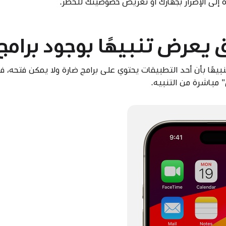
رة إلى الإضرار بجهازك أو تعريض خصوصيتك للخطر.
يعرض تنبيهًا بوجود برامج
ا عرض iPhone أو iPad تنبيهًا بأن أحد التطبيقات يحتوي على برامج ضارة ولا يمكن
مباشرة من التنبيه.