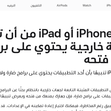
iP
Watch
AirPods
التلفزيون
الترفيه
إذا حذرك iPhone أو d
هة خارجية يحتوي على بر
فتحه
إذا عرض iPhone أو iPad تنبيهًا بأن أحد التطبيقات يحتوي على برامج 
iPh وiPad بفحص التطبيقات المثبتة التابعة لجهات خارجية بانتظام بحثًا عن البر
يق رغم المخاطرة، فيمكنك اختيار إعادة تمكينه في الإعدادات. ق