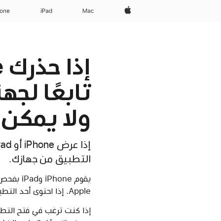
Apple‏
Mac
iPad‏
hone
تابعًا لج
ولا يمكن 
التطبيق من جهازك.
يقوم one
Apple. إذا احتوى أحد التطبيقات على برامج ضارة، فإن جهازك يمنعك من فتحه ويعرض تنبيهًا يوصي بحذفه.
إذا كنت ترغب في فتح التطب