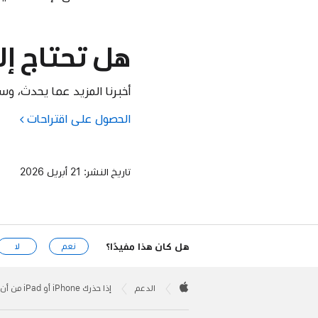
هل تحتاج إ
أخبرنا المزيد عما يحدث، وس
الحصول على اقتراحات
تاريخ النشر:
21 أبريل 2026
هل كان هذا مفيدًا؟
نعم
لا
Apple
Footer

الدعم
إذا حذرك iPhone أو iPad من أن تطبيقًا تابعًا لجهة خارجية يحتوي على برامج ضارة ولا يمكن فتحه
Apple