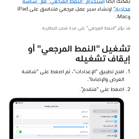
يمكنك أيضًا
استخدام "النمط المرجعي" مع "شاشة
محاذية"
لإنشاء سير عمل مرجعي متناسق على iPad
وMac.
قد يؤثر "النمط المرجعي" على مدة شحن البطارية.
تشغيل "النمط المرجعي" أو
إيقاف تشغيله
افتح تطبيق "الإعدادات"، ثم اضغط على "شاشة
العرض والإضاءة".
اضغط على "متقدم".