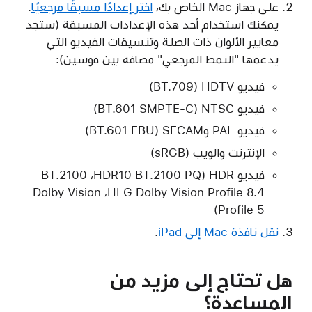
على جهاز Mac الخاص بك،
اختر إعدادًا مسبقًا مرجعيًا
.
يمكنك استخدام أحد هذه الإعدادات المسبقة (ستجد
معايير الألوان ذات الصلة وتنسيقات الفيديو التي
يدعمها "النمط المرجعي" مضافة بين قوسين):
فيديو HDTV‏ (BT.709)
فيديو NTSC‏ (BT.601 SMPTE-C)
فيديو PAL وSECAM‏ (BT.601 EBU)
الإنترنت والويب (sRGB)
فيديو HDR‏ (HDR10 BT.2100 PQ،‏ BT.2100
HLG Dolby Vision Profile 8.4،‏ Dolby Vision
Profile 5)
نقل نافذة Mac إلى iPad
.
هل تحتاج إلى مزيد من
المساعدة؟