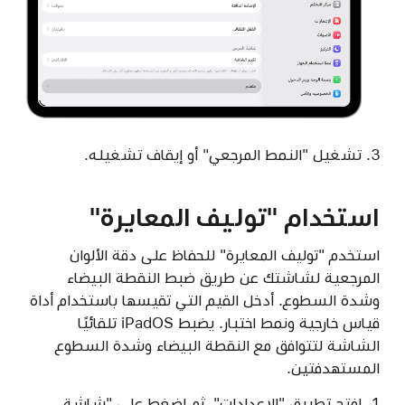
تشغيل "النمط المرجعي" أو إيقاف تشغيله.
استخدام "توليف المعايرة"
استخدم "توليف المعايرة" للحفاظ على دقة الألوان
المرجعية لشاشتك عن طريق ضبط النقطة البيضاء
وشدة السطوع. أدخل القيم التي تقيسها باستخدام أداة
قياس خارجية ونمط اختبار. يضبط iPadOS تلقائيًا
الشاشة لتتوافق مع النقطة البيضاء وشدة السطوع
المستهدفتين.
افتح تطبيق "الإعدادات"، ثم اضغط على "شاشة