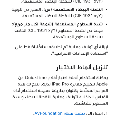
(CIE 1931 xyY) للنقطة البيضاء المستهدفة.
النقطة البيضاء المستهدفة (ص)
: المحور ص للونية
(CIE 1931 xyY) للنقطة البيضاء المستهدفة.
شدة السطوع المستهدفة (شمعة لكل متر مربع
)
:
قيمة ص لشدة السطوع (CIE 1931 xyY) الخاصة
بشدة السطوع المستهدفة.
لإزالة أي توليف معايرة تم تطبيقه سابقًا، اضغط على
"استعادة الإعدادات الافتراضية".
تنزيل أنماط الاختبار
يمكنك استخدام أنماط اختبار أفلام QuickTime من
Apple لتقييم معايرة iPad Pro لديك. تتيح لك هذه
المراجع المعلّمة بالألوان بطريقة صحيحة استخدام أداة
القياس الداخلية لتوليف معايرة النقطة البيضاء وشدة
السطوع لشاشتك.
انتقل إلى
صفحة مطوّر AVFoundation
.