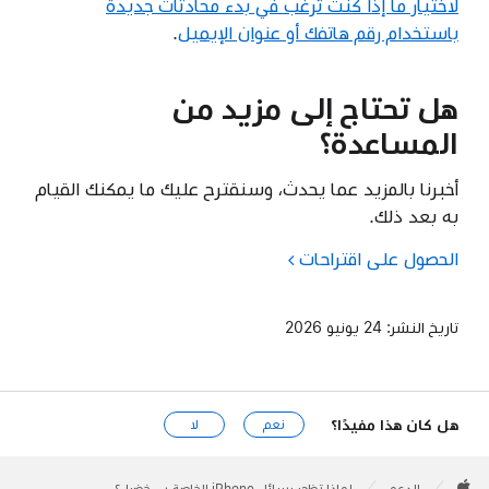
لاختيار ما إذا كنت ترغب في بدء محادثات جديدة
باستخدام رقم هاتفك أو عنوان الإيميل
.
هل تحتاج إلى مزيد من
المساعدة؟
أخبرنا بالمزيد عما يحدث، وسنقترح عليك ما يمكنك القيام
به بعد ذلك.
الحصول على اقتراحات
تاريخ النشر:
24 يونيو 2026
هل كان هذا مفيدًا؟
نعم
لا
Apple
Footer

الدعم
لماذا تظهر رسائل iPhone الخاصة بي خضراء؟