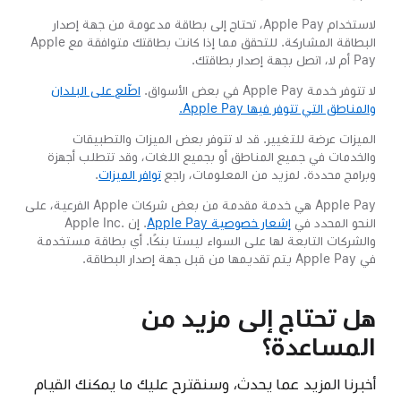
لاستخدام Apple Pay، تحتاج إلى بطاقة مدعومة من جهة إصدار
البطاقة المشاركة. للتحقق مما إذا كانت بطاقتك متوافقة مع Apple
Pay أم لا، اتصل بجهة إصدار بطاقتك.
لا تتوفر خدمة Apple Pay في بعض الأسواق.
اطّلع على البلدان
والمناطق التي تتوفر فيها Apple Pay.
الميزات عرضة للتغيير. قد لا تتوفر بعض الميزات والتطبيقات
والخدمات في جميع المناطق أو بجميع اللغات، وقد تتطلب أجهزة
وبرامج محددة. لمزيد من المعلومات، راجع
توافر الميزات
.
Apple Pay هي خدمة مقدمة من بعض شركات Apple الفرعية، على
النحو المحدد في
إشعار خصوصية Apple Pay
. إن Apple Inc.‎
والشركات التابعة لها على السواء ليستا بنكًا. أي بطاقة مستخدمة
في Apple Pay يتم تقديمها من قبل جهة إصدار البطاقة.
هل تحتاج إلى مزيد من
المساعدة؟
أخبرنا المزيد عما يحدث، وسنقترح عليك ما يمكنك القيام