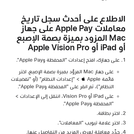
الاطلاع على أحدث سجل تاريخ
معاملات Apple Pay على جهاز
Mac المزود بميزة بصمة الإصبع
أو iPad أو Apple Vision Pro
على جهازك، افتح إعدادات "المحفظة وApple Pay".
على جهاز Mac المزوَّد بميزة بصمة الإصبع، اختر
قائمة Apple‏  ‏> "إعدادات النظام" (أو "تفضيلات
النظام")، ثم انقر على "المحفظة وApple Pay".
على iPad أو Vision Pro، انتقل إلى الإعدادات >
"المحفظة وApple Pay".
اختر بطاقة.
اختر علامة تبويب "المعاملات".
حدِّد معاملة لعرض المزيد من التفاصيل عنها.