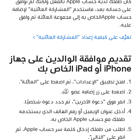
كان طفلك لديه حساب Apple بالفعل ولكنك لم توافق
على حسابه بعد، فاستخدم "المشاركة العائلية" لإضافة
حساب Appleالخاص به إلى مجموعة العائلة ثم وافق
عليه.
تعرَّف على كيفية إعداد "المشاركة العائلية"
تقديم موافقة الوالدين على جهاز
iPhone أو iPad الخاص بك
افتح تطبيق "الإعدادات"، ثم اضغط على "العائلة".
اضغط على زر
إضافة عضو
.
انقر فوق "دعوة الآخرين"، ثم حدد دعوة شخصيًا.
أدخل عنوان الإيميل أو رقم الهاتف الذي يستخدمه
طفلك مع حساب Apple الخاص به.
اطلب من طفلك إدخال كلمة سر حساب Apple، ثم
انقر على "التالي".